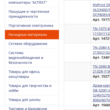
компьютеры "АСПЕКТ"
NVPrint D
HL5340D/
Пишущие и чертежные
DCP8085/8
принадлежности
Арт. 1517
Портативная электроника
TN-1075 B
1110/1112
Расходные материалы
Арт. 1472
Сетевое оборудование
TN-2080 К
2130/2132
Системы
Арт. 1340
видеонаблюдения и
безопасности
TN-2090 B
2132R (1'0
Товары для офиса,
Арт. 1527
канцтовары
Драм-карт
Товары для творчества и
DB-3200 U
хобби
5240/5270
Товары для школы
8060/8070
Арт. 1566
Торговое и банковское