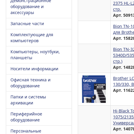
Демонстрационное
2375 HL-L
оборудование и
стр.
аксессуары
Арт. 5091
Запасные части
Bion TN-1
для Broth
Комплектующие для
Арт. 1582
компьютеров
Bion TN-3
Компьютеры, ноутбуки,
5340D/53
планшеты
стр.)
Арт. 1482
Носители информации
Brother L
Офисная техника и
130/330, B
оборудование
Арт. 1162
Папки и системы
архивации
Hi-Black 
Периферийное
1075/2135
оборудование
Универсал
Арт. 1407
Персональные