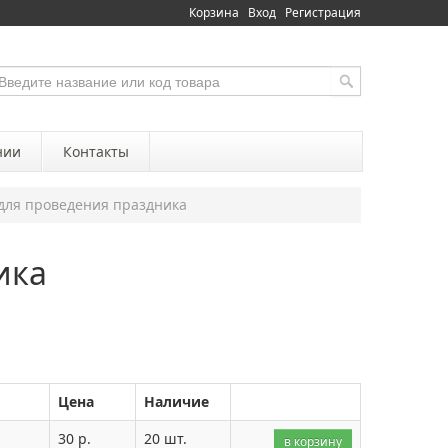
Корзина
Вход
Регистрация
нии
Контакты
для проведения праздника
ика
Цена
Наличие
30 р.
20 шт.
в корзину