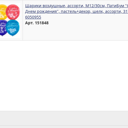
Шарики воздушные, ассорти, М12/30см, ПатиБум "
Днем рождения", пастель+декор, шелк, ассорти, 3
6050955
Арт. 151848