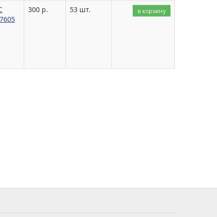
С
300 р.
53 шт.
в корзину
17605