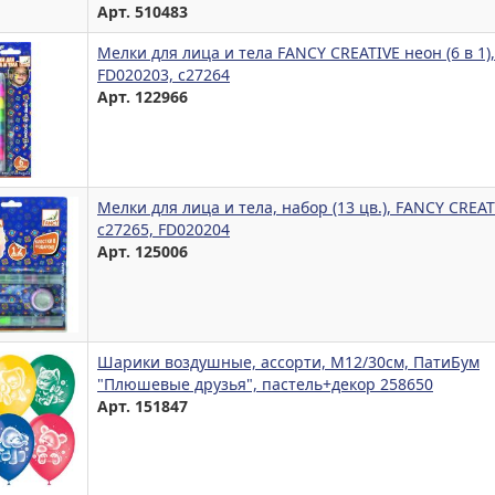
Арт. 510483
Мелки для лица и тела FANCY CREATIVE неон (6 в 1),
FD020203, c27264
Арт. 122966
Мелки для лица и тела, набор (13 цв.), FANCY CREAT
с27265, FD020204
Арт. 125006
Шарики воздушные, ассорти, М12/30см, ПатиБум
"Плюшевые друзья", пастель+декор 258650
Арт. 151847