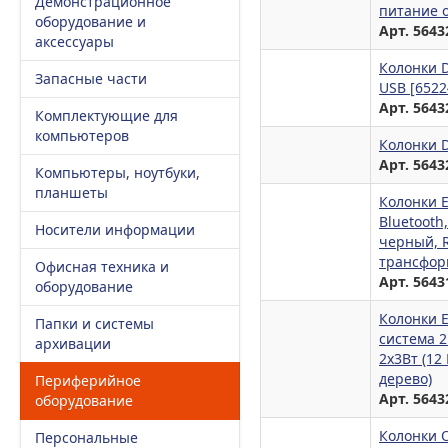
Демонстрационное
питание о
оборудование и
Арт. 5643
аксессуары
Колонки D
Запасные части
USB [6522
Арт. 5643
Комплектующие для
компьютеров
Колонки D
Арт. 5643
Компьютеры, ноутбуки,
планшеты
Колонки E
Bluetooth
Носители информации
черный, 
трансформ
Офисная техника и
Арт. 5643
оборудование
Колонки 
Папки и системы
система 2
архивации
2х3Вт (12
дерево)
Периферийное
Арт. 5643
оборудование
Колонки O
Персональные