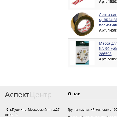
Арт. 1580
Лента сиг
м, BRAUBE
полиэтиле
Арт. 1458
Масса для
It", 90 ку
286598
Арт. 5105
О нас
г.Пушкино, Московский п-т, д.27,
Группа компаний «Аспект» с 19
офис 10