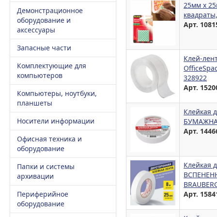
25мм х 2
Демонстрационное
квадраты,
оборудование и
Арт. 1081
аксессуары
Запасные части
Клей-лен
Комплектующие для
OfficeSp
компьютеров
328922
Арт. 1520
Компьютеры, ноутбуки,
планшеты
Клейкая д
Носители информации
БУМАЖНАЯ
Арт. 1446
Офисная техника и
оборудование
Клейкая д
Папки и системы
ВСПЕНЕНН
архивации
BRAUBERG
Периферийное
Арт. 1584
оборудование