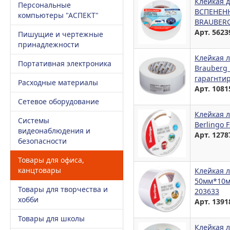
Клейкая д
Персональные
ВСПЕНЕНН
компьютеры "АСПЕКТ"
BRAUBERG
Арт. 5623
Пишущие и чертежные
принадлежности
Клейкая л
Портативная электроника
Brauberg 
гарагнти
Расходные материалы
Арт. 1081
Сетевое оборудование
Клейкая 
Системы
Berlingo 
видеонаблюдения и
Арт. 1278
безопасности
Товары для офиса,
канцтовары
Клейкая л
50мм*10м
Товары для творчества и
203633
хобби
Арт. 1391
Товары для школы
Клейкая л