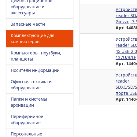
Демонстрационное
оборудование и
Устройств
аксессуары
reader S
Ginzzu, 3
Запасные части
Арт. 1408
Комплектующие для
Устройств
компьютеров
reader S
4х USB 2.
Компьютеры, ноутбуки,
137U/B/LE
планшеты
Арт. 1440
Носители информации
Устройств
reader
Офисная техника и
SDXC/SD/
оборудование
порта USB
Папки и системы
Арт. 1440
архивации
Периферийное
оборудование
Персональные