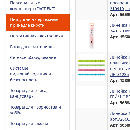
Персональные
прозрачна
компьютеры "АСПЕКТ"
210919, ш
Арт. 5659
Пишущие и чертежные
принадлежности
Линейка 
340120 M
Портативная электроника
Арт. 1560
Расходные материалы
Линейка 
Сетевое оборудование
пластиков
Системы
неоновые 
видеонаблюдения и
ЛН-31235
безопасности
Арт. 1583
Товары для офиса,
Линейка 1
канцтовары
ГЕЙМ ОВ
Арт. 5658
Товары для творчества и
хобби
Линейка 
арт.7266
Товары для школы
Арт. 5658