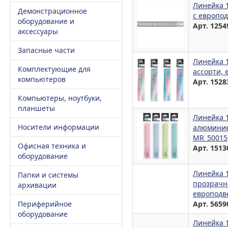
Линейка 1
Демонстрационное
с европод
оборудование и
Арт. 1254
аксессуары
Запасные части
Линейка 1
Комплектующие для
ассорти, 
компьютеров
Арт. 1528
Компьютеры, ноутбуки,
планшеты
Линейка 1
Носители информации
алюминие
MR_50015
Офисная техника и
Арт. 1513
оборудование
Линейка 1
Папки и системы
прозрачна
архивации
европодве
Периферийное
Арт. 5659
оборудование
Линейка 1